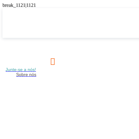

Junte-se a nós!
Sobre nós