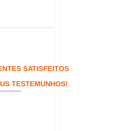
ENTES SATISFEITOS
EUS TESTEMUNHOS!
estemunhos