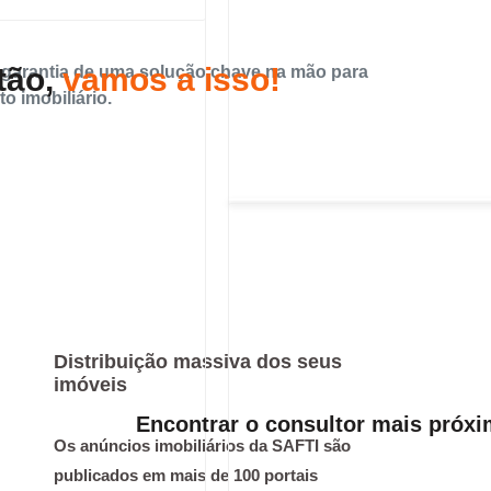
tão,
vamos a isso!
 garantia de uma solução chave na mão para
to imobiliário.
Distribuição massiva dos seus
imóveis
Encontrar o consultor mais próx
Os anúncios imobiliários da SAFTI são
publicados em mais de 100 portais