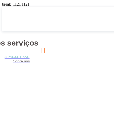
s serviços

Junte-se a nós!
Sobre nós