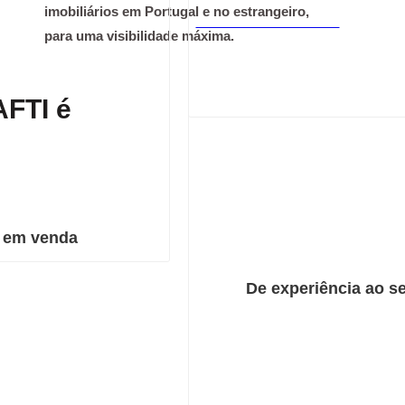
imobiliários em Portugal e no estrangeiro,
Encontra um consultor
para uma visibilidade máxima.
AFTI é
 em venda
De experiência ao s