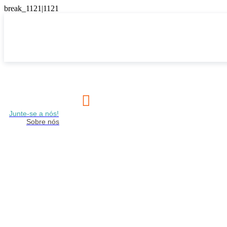

Junte-se a nós!
Sobre nós