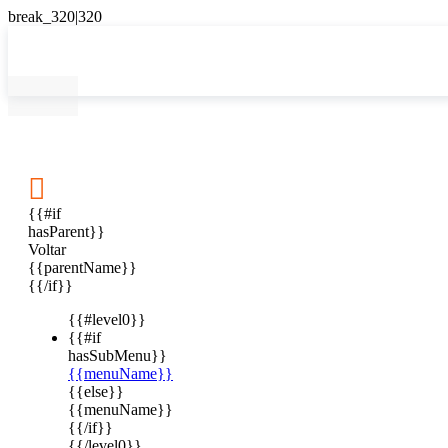

{{#if
hasParent}}
Voltar
{{parentName}}
{{/if}}
{{#level0}}
{{#if
hasSubMenu}}
{{menuName}}
{{else}}
{{menuName}}
{{/if}}
{{/level0}}