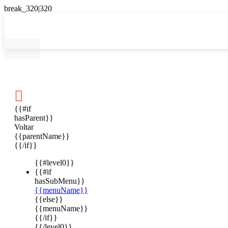

{{#if
hasParent}}
Voltar
{{parentName}}
{{/if}}
{{#level0}}
{{#if
hasSubMenu}}
{{menuName}}
{{else}}
{{menuName}}
{{/if}}
{{/level0}}