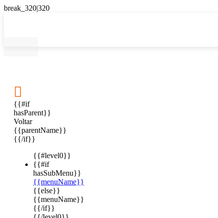

{{#if
hasParent}}
Voltar
{{parentName}}
{{/if}}
{{#level0}}
{{#if
hasSubMenu}}
{{menuName}}
{{else}}
{{menuName}}
{{/if}}
{{/level0}}