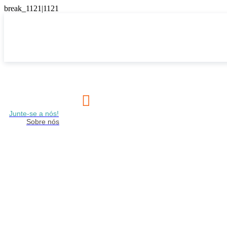

Junte-se a nós!
Sobre nós