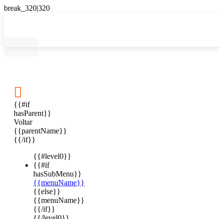

{{#if
hasParent}}
Voltar
{{parentName}}
{{/if}}
{{#level0}}
{{#if
hasSubMenu}}
{{menuName}}
{{else}}
{{menuName}}
{{/if}}
{{/level0}}