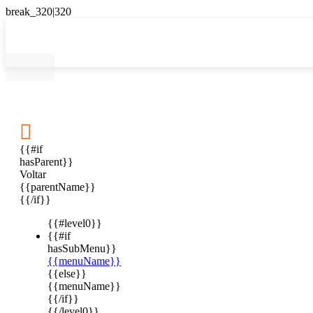

{{#if
hasParent}}
Voltar
{{parentName}}
{{/if}}
{{#level0}}
{{#if
hasSubMenu}}
{{menuName}}
{{else}}
{{menuName}}
{{/if}}
{{/level0}}