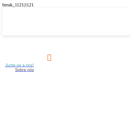

Junte-se a nós!
Sobre nós