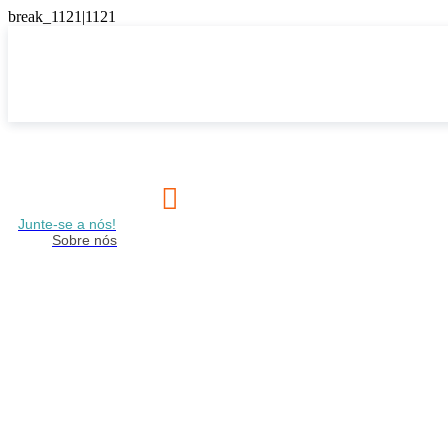

Junte-se a nós!
Sobre nós