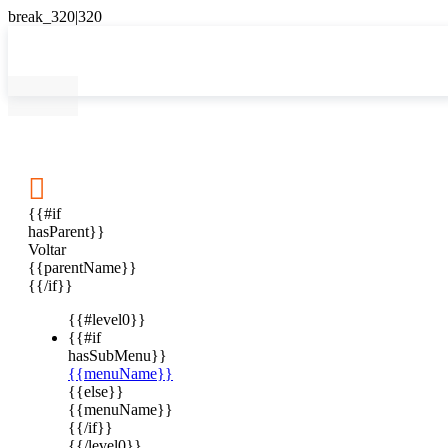

{{#if
hasParent}}
Voltar
{{parentName}}
{{/if}}
{{#level0}}
{{#if
hasSubMenu}}
{{menuName}}
{{else}}
{{menuName}}
{{/if}}
{{/level0}}