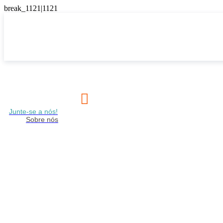

Junte-se a nós!
Sobre nós