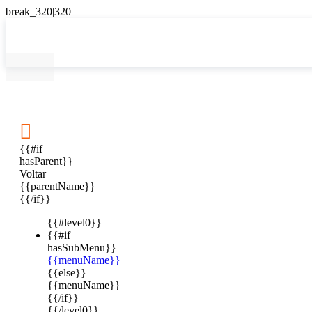

{{#if
hasParent}}
Voltar
{{parentName}}
{{/if}}
{{#level0}}
{{#if
hasSubMenu}}
{{menuName}}
{{else}}
{{menuName}}
{{/if}}
{{/level0}}