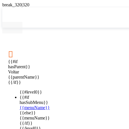

{{#if
hasParent}}
Voltar
{{parentName}}
{{/if}}
{{#level0}}
{{#if
hasSubMenu}}
{{menuName}}
{{else}}
{{menuName}}
{{/if}}
{{/level0}}