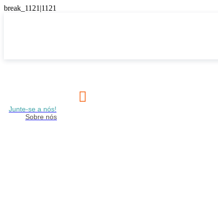

Junte-se a nós!
Sobre nós