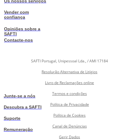
Os nossos serviços
Vender com
confiança
Opiniões sobre a
SAFTI
Contacte-nos
SAFTI Portugal, Unipessoal Lda., / AMI 17184
Resolução Alternativa de Litígios
Livro de Reclamações online
Termos e condições
Junte-se a nós
Política de Privacidade
Descubra a SAFTI
Política de Cookies
Suporte
Canal de Denúncias
Remuneração
Gerir Dados