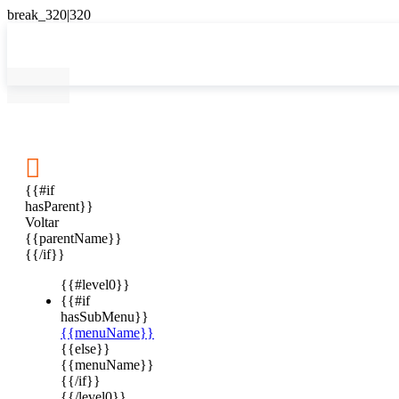

{{#if
hasParent}}
Voltar
{{parentName}}
{{/if}}
{{#level0}}
{{#if
hasSubMenu}}
{{menuName}}
{{else}}
{{menuName}}
{{/if}}
{{/level0}}