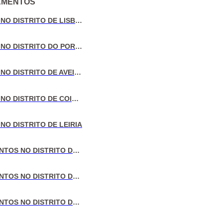
AMENTOS
E-mail
VENDA DE MORADIAS NO DISTRITO DE LISBOA
VENDA DE MORADIAS NO DISTRITO DO PORTO
Telefone
VENDA DE MORADIAS NO DISTRITO DE AVEIRO
VENDA DE MORADIAS NO DISTRITO DE COIMBRA
Testemunho
NO DISTRITO DE LEIRIA
VENDA DE APARTAMENTOS NO DISTRITO DE LISBOA
VENDA DE APARTAMENTOS NO DISTRITO DO PORTO
Termos e condições
e a
Política de Privacidade
r Testemunho
VENDA DE APARTAMENTOS NO DISTRITO DE AVEIRO