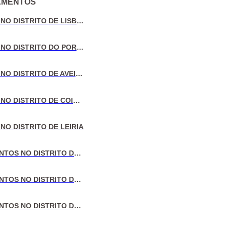
AMENTOS
E-mail
VENDA DE MORADIAS NO DISTRITO DE LISBOA
VENDA DE MORADIAS NO DISTRITO DO PORTO
Telefone
VENDA DE MORADIAS NO DISTRITO DE AVEIRO
VENDA DE MORADIAS NO DISTRITO DE COIMBRA
Testemunho
NO DISTRITO DE LEIRIA
VENDA DE APARTAMENTOS NO DISTRITO DE LISBOA
VENDA DE APARTAMENTOS NO DISTRITO DO PORTO
Termos e condições
e a
Política de Privacidade
r Testemunho
VENDA DE APARTAMENTOS NO DISTRITO DE AVEIRO