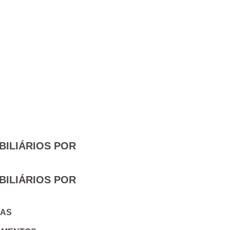
BILIÁRIOS POR
Nome
BILIÁRIOS POR
Apelido
IAS