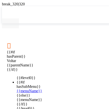

{{#if
hasParent}}
Voltar
{{parentName}}
{{/if}}
{{#level0}}
{{#if
hasSubMenu}}
{{menuName}}
{{else}}
{{menuName}}
{{/if}}
{{/level0}}