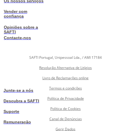
Os nossos serviços
Vender com
confiança
Opiniões sobre a
SAFTI
Contacte-nos
SAFTI Portugal, Unipessoal Lda., / AMI 17184
Resolução Alternativa de Litígios
Livro de Reclamações online
Termos e condições
Junte-se a nós
Política de Privacidade
Descubra a SAFTI
Política de Cookies
Suporte
Canal de Denúncias
Remuneração
Gerir Dados