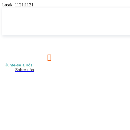

Junte-se a nós!
Sobre nós