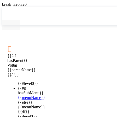

{{#if
hasParent}}
Voltar
{{parentName}}
{{/if}}
{{#level0}}
{{#if
hasSubMenu}}
{{menuName}}
{{else}}
{{menuName}}
{{/if}}
{{/level0}}