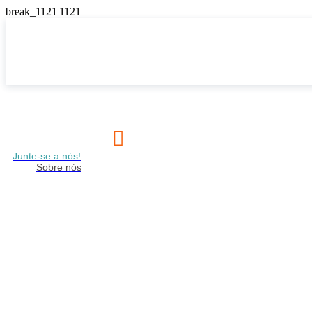

Junte-se a nós!
Sobre nós