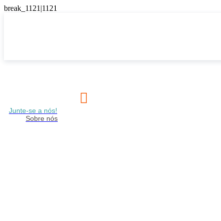

Junte-se a nós!
Sobre nós