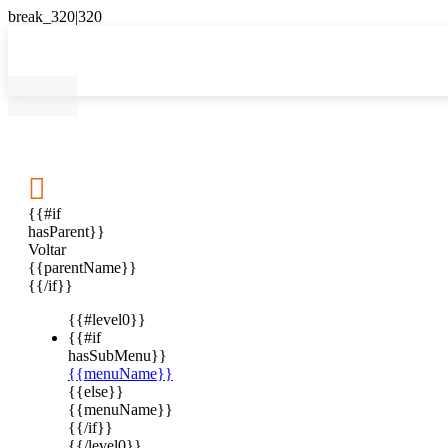

{{#if
hasParent}}
Voltar
{{parentName}}
{{/if}}
{{#level0}}
{{#if
hasSubMenu}}
{{menuName}}
{{else}}
{{menuName}}
{{/if}}
{{/level0}}