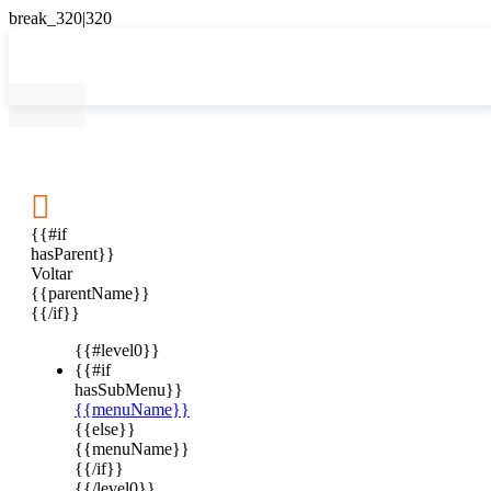

{{#if
hasParent}}
Voltar
{{parentName}}
{{/if}}
{{#level0}}
{{#if
hasSubMenu}}
{{menuName}}
{{else}}
{{menuName}}
{{/if}}
{{/level0}}