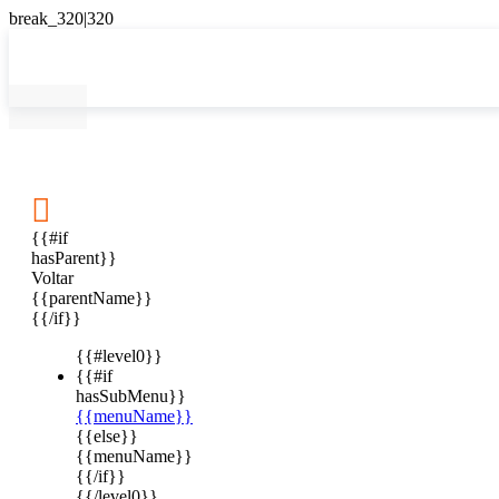

{{#if
hasParent}}
Voltar
{{parentName}}
{{/if}}
{{#level0}}
{{#if
hasSubMenu}}
{{menuName}}
{{else}}
{{menuName}}
{{/if}}
{{/level0}}