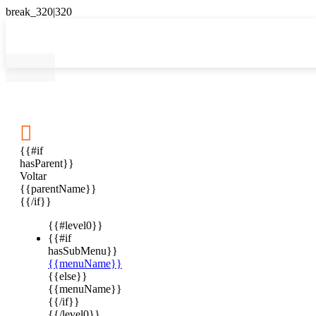

{{#if
hasParent}}
Voltar
{{parentName}}
{{/if}}
{{#level0}}
{{#if
hasSubMenu}}
{{menuName}}
{{else}}
{{menuName}}
{{/if}}
{{/level0}}