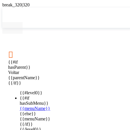

{{#if
hasParent}}
Voltar
{{parentName}}
{{/if}}
{{#level0}}
{{#if
hasSubMenu}}
{{menuName}}
{{else}}
{{menuName}}
{{/if}}
{{/level0}}