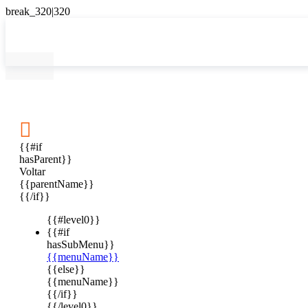

{{#if
hasParent}}
Voltar
{{parentName}}
{{/if}}
{{#level0}}
{{#if
hasSubMenu}}
{{menuName}}
{{else}}
{{menuName}}
{{/if}}
{{/level0}}