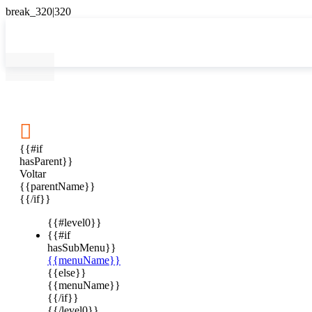

{{#if
hasParent}}
Voltar
{{parentName}}
{{/if}}
{{#level0}}
{{#if
hasSubMenu}}
{{menuName}}
{{else}}
{{menuName}}
{{/if}}
{{/level0}}