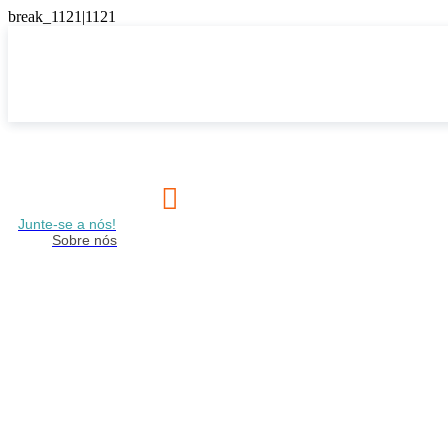

Junte-se a nós!
Sobre nós