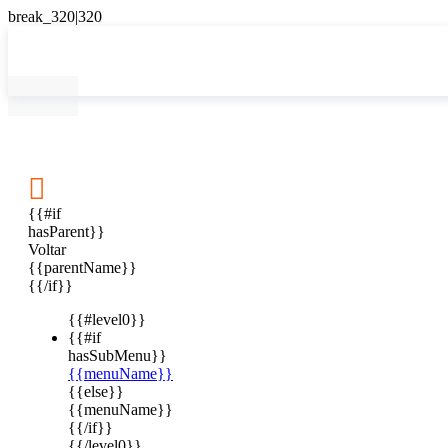

{{#if
hasParent}}
Voltar
{{parentName}}
{{/if}}
{{#level0}}
{{#if
hasSubMenu}}
{{menuName}}
{{else}}
{{menuName}}
{{/if}}
{{/level0}}