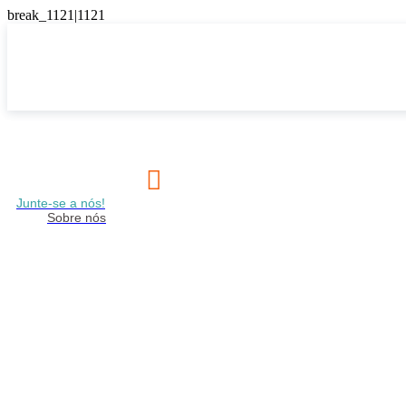

Junte-se a nós!
Sobre nós