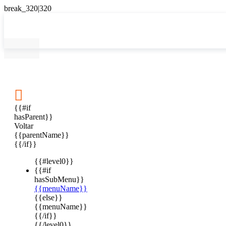

{{#if
hasParent}}
Voltar
{{parentName}}
{{/if}}
{{#level0}}
{{#if
hasSubMenu}}
{{menuName}}
{{else}}
{{menuName}}
{{/if}}
{{/level0}}