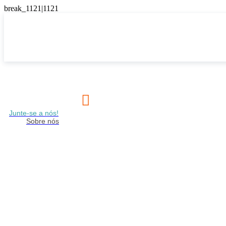

Junte-se a nós!
Sobre nós