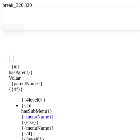

{{#if
hasParent}}
Voltar
{{parentName}}
{{/if}}
{{#level0}}
{{#if
hasSubMenu}}
{{menuName}}
{{else}}
{{menuName}}
{{/if}}
{{/level0}}