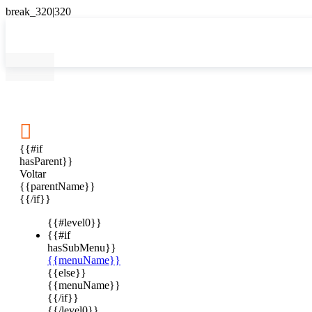

{{#if
hasParent}}
Voltar
{{parentName}}
{{/if}}
{{#level0}}
{{#if
hasSubMenu}}
{{menuName}}
{{else}}
{{menuName}}
{{/if}}
{{/level0}}