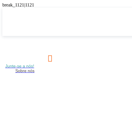

Junte-se a nós!
Sobre nós