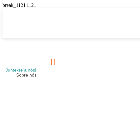

Junte-se a nós!
Sobre nós