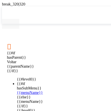

{{#if
hasParent}}
Voltar
{{parentName}}
{{/if}}
{{#level0}}
{{#if
hasSubMenu}}
{{menuName}}
{{else}}
{{menuName}}
{{/if}}
{{/level0}}