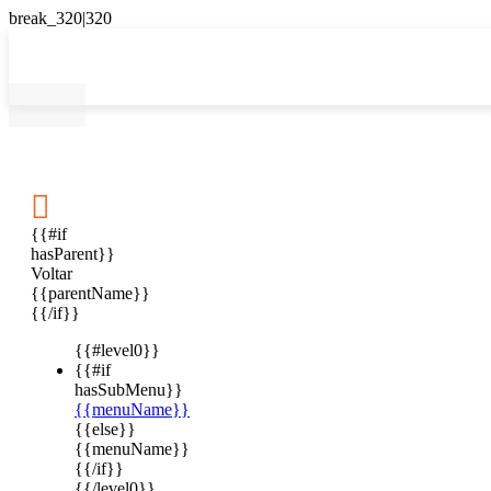

{{#if
hasParent}}
Voltar
{{parentName}}
{{/if}}
{{#level0}}
{{#if
hasSubMenu}}
{{menuName}}
{{else}}
{{menuName}}
{{/if}}
{{/level0}}