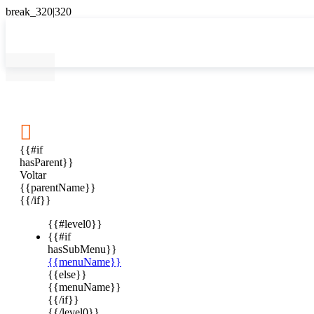

{{#if
hasParent}}
Voltar
{{parentName}}
{{/if}}
{{#level0}}
{{#if
hasSubMenu}}
{{menuName}}
{{else}}
{{menuName}}
{{/if}}
{{/level0}}