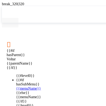

{{#if
hasParent}}
Voltar
{{parentName}}
{{/if}}
{{#level0}}
{{#if
hasSubMenu}}
{{menuName}}
{{else}}
{{menuName}}
{{/if}}
{{/level0}}