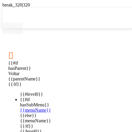

{{#if
hasParent}}
Voltar
{{parentName}}
{{/if}}
{{#level0}}
{{#if
hasSubMenu}}
{{menuName}}
{{else}}
{{menuName}}
{{/if}}
{{/level0}}