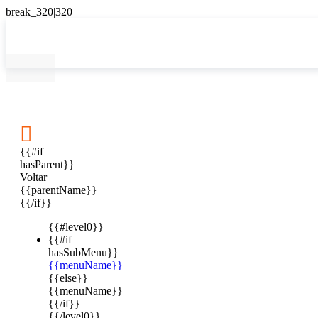

{{#if
hasParent}}
Voltar
{{parentName}}
{{/if}}
{{#level0}}
{{#if
hasSubMenu}}
{{menuName}}
{{else}}
{{menuName}}
{{/if}}
{{/level0}}