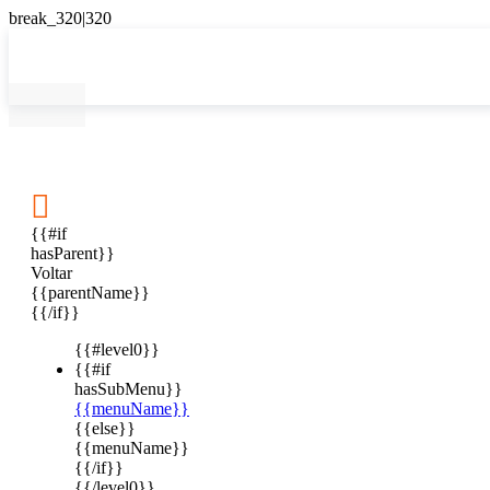

{{#if
hasParent}}
Voltar
{{parentName}}
{{/if}}
{{#level0}}
{{#if
hasSubMenu}}
{{menuName}}
{{else}}
{{menuName}}
{{/if}}
{{/level0}}