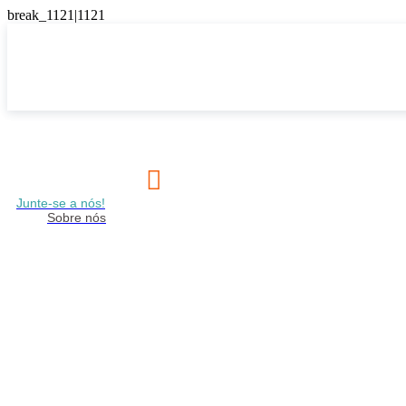

Junte-se a nós!
Sobre nós