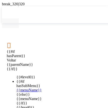

{{#if
hasParent}}
Voltar
{{parentName}}
{{/if}}
{{#level0}}
{{#if
hasSubMenu}}
{{menuName}}
{{else}}
{{menuName}}
{{/if}}
{{/level0}}