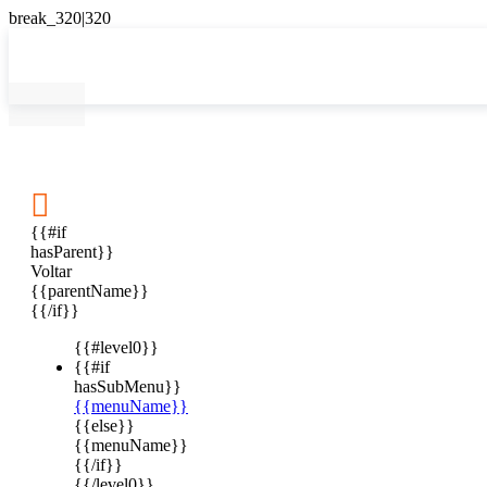

{{#if
hasParent}}
Voltar
{{parentName}}
{{/if}}
{{#level0}}
{{#if
hasSubMenu}}
{{menuName}}
{{else}}
{{menuName}}
{{/if}}
{{/level0}}