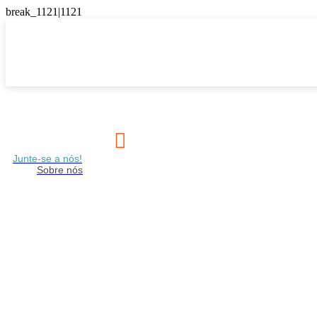

Junte-se a nós!
Sobre nós