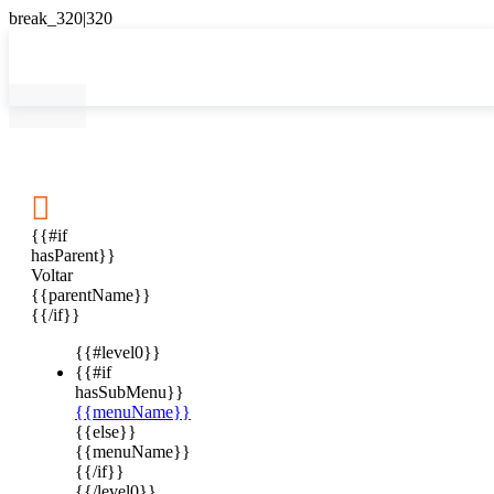

{{#if
hasParent}}
Voltar
{{parentName}}
{{/if}}
{{#level0}}
{{#if
hasSubMenu}}
{{menuName}}
{{else}}
{{menuName}}
{{/if}}
{{/level0}}